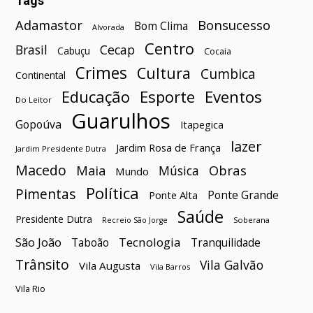
Tags
Bonsucesso
Adamastor
Bom Clima
Alvorada
Centro
Brasil
Cecap
Cabuçu
Cocaia
Crimes
Cultura
Cumbica
Continental
Esporte
Eventos
Educação
Do Leitor
Guarulhos
Gopoúva
Itapegica
lazer
Jardim Rosa de França
Jardim Presidente Dutra
Macedo
Maia
Obras
Música
Mundo
Política
Pimentas
Ponte Grande
Ponte Alta
Saúde
Presidente Dutra
Soberana
Recreio São Jorge
São João
Tecnologia
Taboão
Tranquilidade
Trânsito
Vila Galvão
Vila Augusta
Vila Barros
Vila Rio