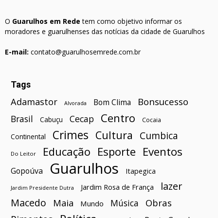
O
Guarulhos em Rede
tem como objetivo informar os
moradores e guarulhenses das notícias da cidade de Guarulhos
E-mail:
contato@guarulhosemrede.com.br
Tags
Bonsucesso
Adamastor
Bom Clima
Alvorada
Centro
Brasil
Cecap
Cabuçu
Cocaia
Crimes
Cultura
Cumbica
Continental
Esporte
Eventos
Educação
Do Leitor
Guarulhos
Gopoúva
Itapegica
lazer
Jardim Rosa de França
Jardim Presidente Dutra
Macedo
Maia
Obras
Música
Mundo