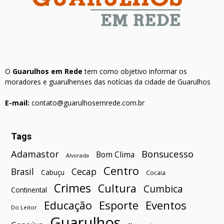
O
Guarulhos em Rede
tem como objetivo informar os
moradores e guarulhenses das notícias da cidade de Guarulhos
E-mail:
contato@guarulhosemrede.com.br
Tags
Bonsucesso
Adamastor
Bom Clima
Alvorada
Centro
Brasil
Cecap
Cabuçu
Cocaia
Crimes
Cultura
Cumbica
Continental
Esporte
Eventos
Educação
Do Leitor
Guarulhos