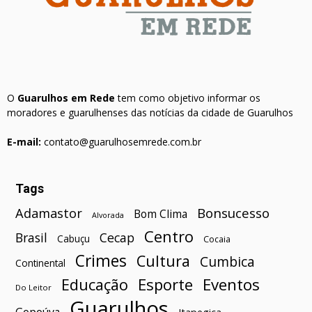
O
Guarulhos em Rede
tem como objetivo informar os
moradores e guarulhenses das notícias da cidade de Guarulhos
E-mail:
contato@guarulhosemrede.com.br
Tags
Bonsucesso
Adamastor
Bom Clima
Alvorada
Centro
Brasil
Cecap
Cabuçu
Cocaia
Crimes
Cultura
Cumbica
Continental
Esporte
Eventos
Educação
Do Leitor
Guarulhos