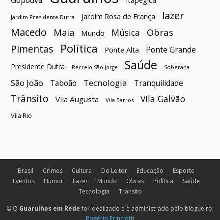
Gopoúva
Itapegica
lazer
Jardim Rosa de França
Jardim Presidente Dutra
Macedo
Maia
Obras
Música
Mundo
Política
Pimentas
Ponte Grande
Ponte Alta
Saúde
Presidente Dutra
Soberana
Recreio São Jorge
São João
Tecnologia
Taboão
Tranquilidade
Trânsito
Vila Galvão
Vila Augusta
Vila Barros
Vila Rio
Brasil
Crimes
Cultura
Do Leitor
Educação
Esporte
Eventos
Humor
Lazer
Mundo
Obras
Política
Saúde
Tecnologia
Trânsito
© O
Guarulhos em Rede
foi idealizado e é administrado pelo blogueiro:
Rogério Princiotti