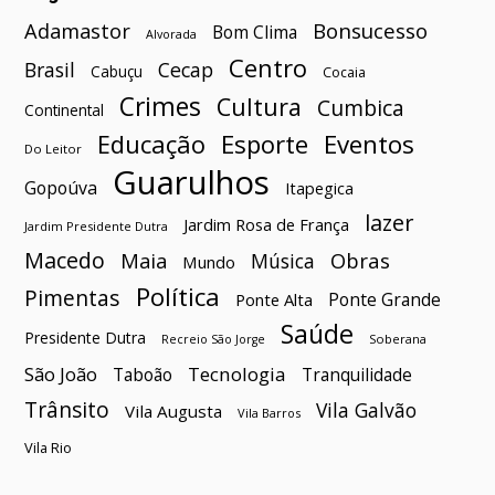
Bonsucesso
Adamastor
Bom Clima
Alvorada
Centro
Brasil
Cecap
Cabuçu
Cocaia
Crimes
Cultura
Cumbica
Continental
Esporte
Eventos
Educação
Do Leitor
Guarulhos
Gopoúva
Itapegica
lazer
Jardim Rosa de França
Jardim Presidente Dutra
Macedo
Maia
Obras
Música
Mundo
Política
Pimentas
Ponte Grande
Ponte Alta
Saúde
Presidente Dutra
Soberana
Recreio São Jorge
São João
Tecnologia
Taboão
Tranquilidade
Trânsito
Vila Galvão
Vila Augusta
Vila Barros
Vila Rio