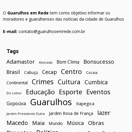
O
Guarulhos em Rede
tem como objetivo informar os
moradores e guarulhenses das notícias da cidade de Guarulhos
E-mail:
contato@guarulhosemrede.com.br
Tags
Bonsucesso
Adamastor
Bom Clima
Alvorada
Centro
Brasil
Cecap
Cabuçu
Cocaia
Crimes
Cultura
Cumbica
Continental
Esporte
Eventos
Educação
Do Leitor
Guarulhos
Gopoúva
Itapegica
lazer
Jardim Rosa de França
Jardim Presidente Dutra
Macedo
Maia
Obras
Música
Mundo