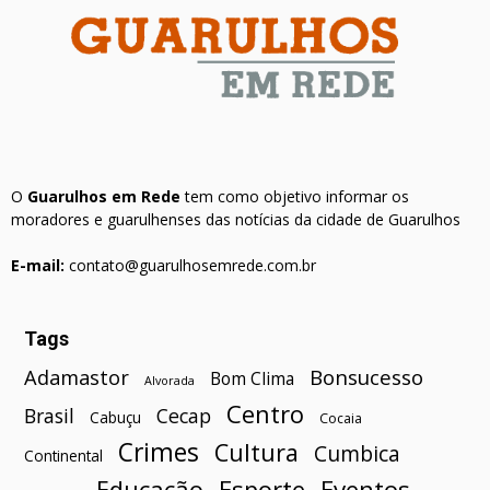
O
Guarulhos em Rede
tem como objetivo informar os
moradores e guarulhenses das notícias da cidade de Guarulhos
E-mail:
contato@guarulhosemrede.com.br
Tags
Bonsucesso
Adamastor
Bom Clima
Alvorada
Centro
Brasil
Cecap
Cabuçu
Cocaia
Crimes
Cultura
Cumbica
Continental
Esporte
Eventos
Educação