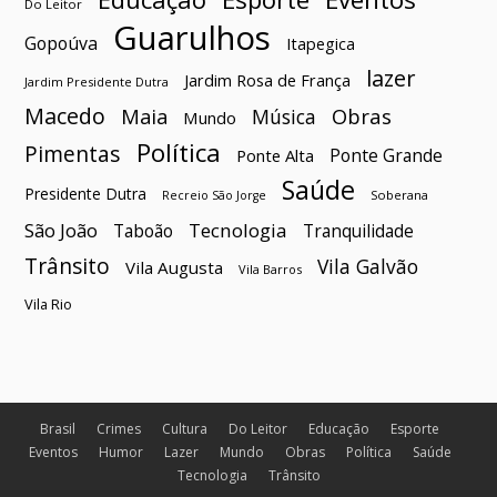
Do Leitor
Guarulhos
Gopoúva
Itapegica
lazer
Jardim Rosa de França
Jardim Presidente Dutra
Macedo
Maia
Obras
Música
Mundo
Política
Pimentas
Ponte Grande
Ponte Alta
Saúde
Presidente Dutra
Soberana
Recreio São Jorge
São João
Tecnologia
Taboão
Tranquilidade
Trânsito
Vila Galvão
Vila Augusta
Vila Barros
Vila Rio
Brasil
Crimes
Cultura
Do Leitor
Educação
Esporte
Eventos
Humor
Lazer
Mundo
Obras
Política
Saúde
Tecnologia
Trânsito