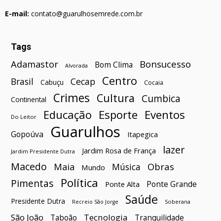
E-mail:
contato@guarulhosemrede.com.br
Tags
Bonsucesso
Adamastor
Bom Clima
Alvorada
Centro
Brasil
Cecap
Cabuçu
Cocaia
Crimes
Cultura
Cumbica
Continental
Esporte
Eventos
Educação
Do Leitor
Guarulhos
Gopoúva
Itapegica
lazer
Jardim Rosa de França
Jardim Presidente Dutra
Macedo
Maia
Obras
Música
Mundo
Política
Pimentas
Ponte Grande
Ponte Alta
Saúde
Presidente Dutra
Soberana
Recreio São Jorge
São João
Tecnologia
Taboão
Tranquilidade