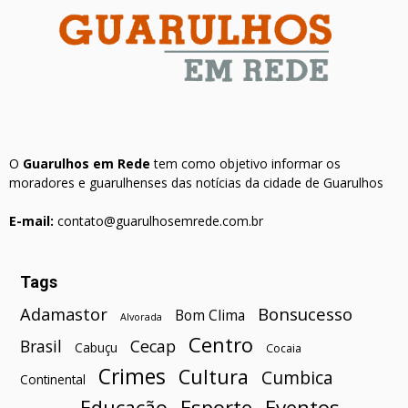
O
Guarulhos em Rede
tem como objetivo informar os
moradores e guarulhenses das notícias da cidade de Guarulhos
E-mail:
contato@guarulhosemrede.com.br
Tags
Bonsucesso
Adamastor
Bom Clima
Alvorada
Centro
Brasil
Cecap
Cabuçu
Cocaia
Crimes
Cultura
Cumbica
Continental
Esporte
Eventos
Educação