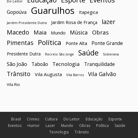
Do Leitor
Guarulhos
Gopoúva
Itapegica
lazer
Jardim Rosa de França
Jardim Presidente Dutra
Macedo
Maia
Obras
Música
Mundo
Política
Pimentas
Ponte Grande
Ponte Alta
Saúde
Presidente Dutra
Soberana
Recreio São Jorge
São João
Tecnologia
Taboão
Tranquilidade
Trânsito
Vila Galvão
Vila Augusta
Vila Barros
Vila Rio
Brasil
Crimes
Cultura
Do Leitor
Educação
Esporte
Eventos
Humor
Lazer
Mundo
Obras
Política
Saúde
Tecnologia
Trânsito