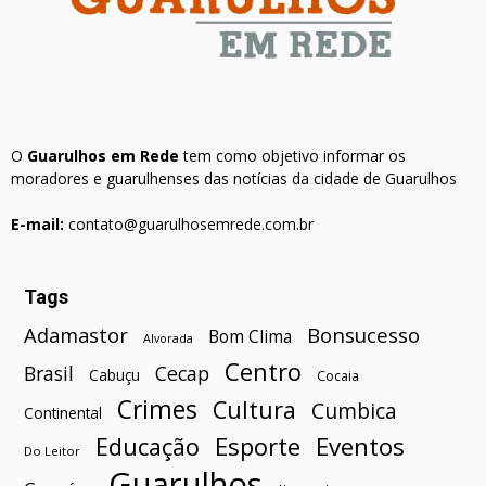
O
Guarulhos em Rede
tem como objetivo informar os
moradores e guarulhenses das notícias da cidade de Guarulhos
E-mail:
contato@guarulhosemrede.com.br
Tags
Bonsucesso
Adamastor
Bom Clima
Alvorada
Centro
Brasil
Cecap
Cabuçu
Cocaia
Crimes
Cultura
Cumbica
Continental
Esporte
Eventos
Educação
Do Leitor
Guarulhos