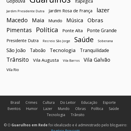
Gopoúva
Itapegica
lazer
Jardim Rosa de França
Jardim Presidente Dutra
Macedo
Maia
Obras
Música
Mundo
Política
Pimentas
Ponte Grande
Ponte Alta
Saúde
Presidente Dutra
Soberana
Recreio São Jorge
São João
Tecnologia
Taboão
Tranquilidade
Trânsito
Vila Galvão
Vila Augusta
Vila Barros
Vila Rio
Brasil
Crimes
Cultura
Do Leitor
Educação
Esporte
Eventos
Humor
Lazer
Mundo
Obras
Política
Saúde
Tecnologia
Trânsito
© O
Guarulhos em Rede
foi idealizado e é administrado pelo blogueiro:
Rogério Princiotti