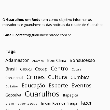
O
Guarulhos em Rede
tem como objetivo informar os
moradores e guarulhenses das notícias da cidade de Guarulhos
E-mail:
contato@guarulhosemrede.com.br
Tags
Bonsucesso
Adamastor
Bom Clima
Alvorada
Centro
Brasil
Cecap
Cabuçu
Cocaia
Crimes
Cultura
Cumbica
Continental
Esporte
Eventos
Educação
Do Leitor
Guarulhos
Gopoúva
Itapegica
lazer
Jardim Rosa de França
Jardim Presidente Dutra