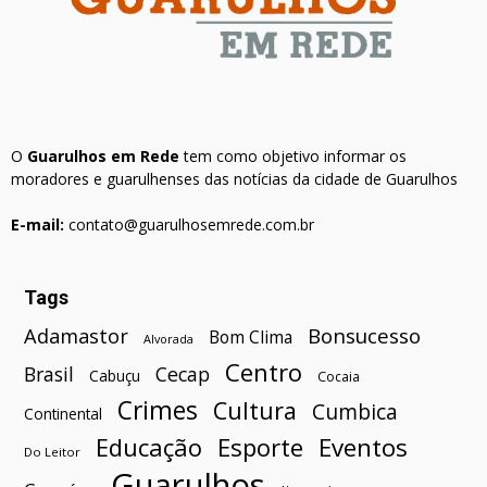
O
Guarulhos em Rede
tem como objetivo informar os
moradores e guarulhenses das notícias da cidade de Guarulhos
E-mail:
contato@guarulhosemrede.com.br
Tags
Bonsucesso
Adamastor
Bom Clima
Alvorada
Centro
Brasil
Cecap
Cabuçu
Cocaia
Crimes
Cultura
Cumbica
Continental
Esporte
Eventos
Educação
Do Leitor
Guarulhos