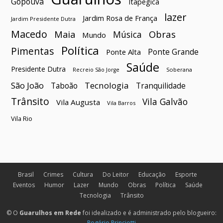
Gopoúva
Itapegica
lazer
Jardim Rosa de França
Jardim Presidente Dutra
Macedo
Maia
Obras
Música
Mundo
Política
Pimentas
Ponte Grande
Ponte Alta
Saúde
Presidente Dutra
Soberana
Recreio São Jorge
São João
Tecnologia
Taboão
Tranquilidade
Trânsito
Vila Galvão
Vila Augusta
Vila Barros
Vila Rio
Brasil
Crimes
Cultura
Do Leitor
Educação
Esporte
Eventos
Humor
Lazer
Mundo
Obras
Política
Saúde
Tecnologia
Trânsito
© O
Guarulhos em Rede
foi idealizado e é administrado pelo blogueiro:
Rogério Princiotti