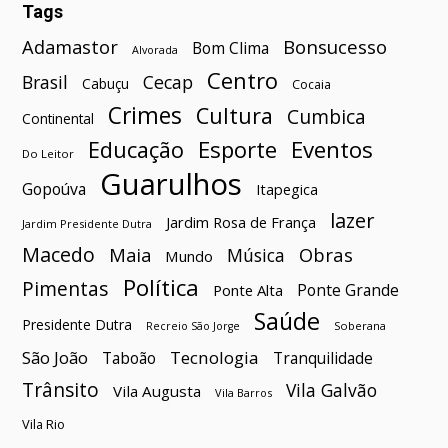
Tags
Bonsucesso
Adamastor
Bom Clima
Alvorada
Centro
Brasil
Cecap
Cabuçu
Cocaia
Crimes
Cultura
Cumbica
Continental
Esporte
Eventos
Educação
Do Leitor
Guarulhos
Gopoúva
Itapegica
lazer
Jardim Rosa de França
Jardim Presidente Dutra
Macedo
Maia
Obras
Música
Mundo
Política
Pimentas
Ponte Grande
Ponte Alta
Saúde
Presidente Dutra
Soberana
Recreio São Jorge
São João
Tecnologia
Taboão
Tranquilidade
Trânsito
Vila Galvão
Vila Augusta
Vila Barros
Vila Rio