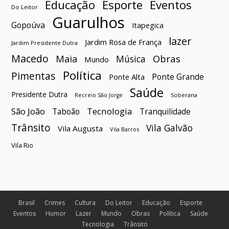
Esporte
Eventos
Educação
Do Leitor
Guarulhos
Gopoúva
Itapegica
lazer
Jardim Rosa de França
Jardim Presidente Dutra
Macedo
Maia
Obras
Música
Mundo
Política
Pimentas
Ponte Grande
Ponte Alta
Saúde
Presidente Dutra
Soberana
Recreio São Jorge
São João
Tecnologia
Taboão
Tranquilidade
Trânsito
Vila Galvão
Vila Augusta
Vila Barros
Vila Rio
Brasil
Crimes
Cultura
Do Leitor
Educação
Esporte
Eventos
Humor
Lazer
Mundo
Obras
Política
Saúde
Tecnologia
Trânsito