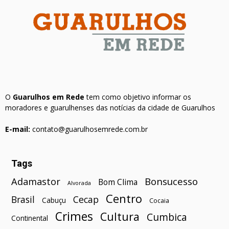
O
Guarulhos em Rede
tem como objetivo informar os
moradores e guarulhenses das notícias da cidade de Guarulhos
E-mail:
contato@guarulhosemrede.com.br
Tags
Bonsucesso
Adamastor
Bom Clima
Alvorada
Centro
Brasil
Cecap
Cabuçu
Cocaia
Crimes
Cultura
Cumbica
Continental