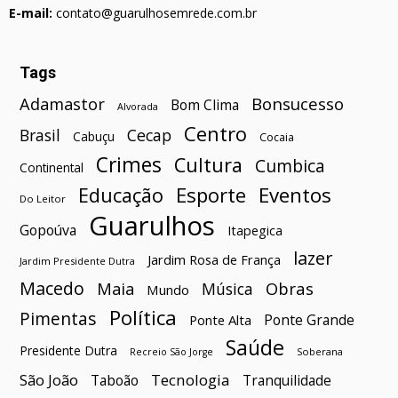
E-mail:
contato@guarulhosemrede.com.br
Tags
Bonsucesso
Adamastor
Bom Clima
Alvorada
Centro
Brasil
Cecap
Cabuçu
Cocaia
Crimes
Cultura
Cumbica
Continental
Esporte
Eventos
Educação
Do Leitor
Guarulhos
Gopoúva
Itapegica
lazer
Jardim Rosa de França
Jardim Presidente Dutra
Macedo
Maia
Obras
Música
Mundo
Política
Pimentas
Ponte Grande
Ponte Alta
Saúde
Presidente Dutra
Soberana
Recreio São Jorge
São João
Tecnologia
Taboão
Tranquilidade