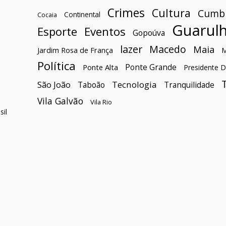
Crimes
Cultura
Cumb
Continental
Cocaia
Guarul
Esporte
Eventos
Gopoúva
lazer
Macedo
Maia
Jardim Rosa de França
Política
Ponte Grande
Ponte Alta
Presidente D
São João
Tecnologia
Taboão
Tranquilidade
Vila Galvão
Vila Rio
il