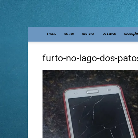
BRASIL
CRIMES
CULTURA
DO LEITOR
EDUCAÇÃO
furto-no-lago-dos-pato