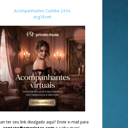
Acompanhantes Curitiba 24 hs
acg18.net
er ter seu link divulgado aqui? Envie e-mail para
contato@omoristas.com
e saiba mais!