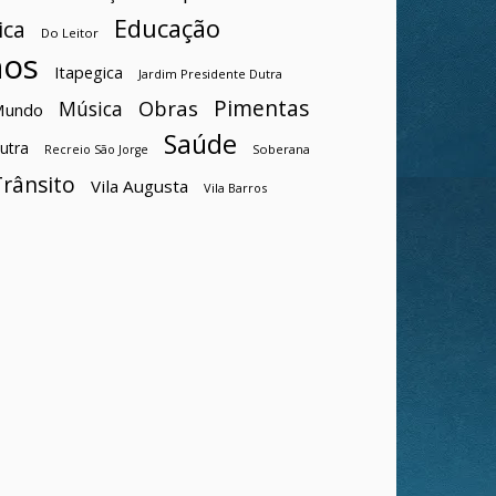
Educação
ica
Do Leitor
hos
Itapegica
Jardim Presidente Dutra
Pimentas
Obras
Música
Mundo
Saúde
utra
Soberana
Recreio São Jorge
Trânsito
Vila Augusta
Vila Barros