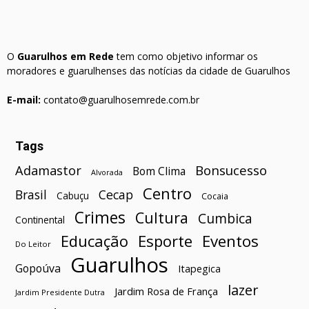
O
Guarulhos em Rede
tem como objetivo informar os
moradores e guarulhenses das notícias da cidade de Guarulhos
E-mail:
contato@guarulhosemrede.com.br
Tags
Bonsucesso
Adamastor
Bom Clima
Alvorada
Centro
Brasil
Cecap
Cabuçu
Cocaia
Crimes
Cultura
Cumbica
Continental
Esporte
Eventos
Educação
Do Leitor
Guarulhos
Gopoúva
Itapegica
lazer
Jardim Rosa de França
Jardim Presidente Dutra