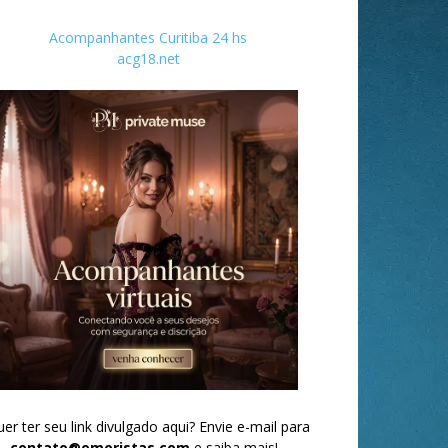
Acompanhantes Curitiba 24 hs
acg18.net
er ter seu link divulgado aqui? Envie e-mail para
contato@omoristas.com
e saiba mais!