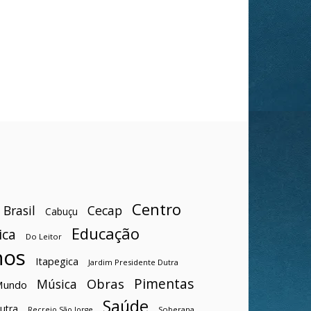
Centro
Brasil
Cecap
Cabuçu
Educação
ica
Do Leitor
hos
Itapegica
Jardim Presidente Dutra
Pimentas
Obras
Música
Mundo
Saúde
utra
Soberana
Recreio São Jorge