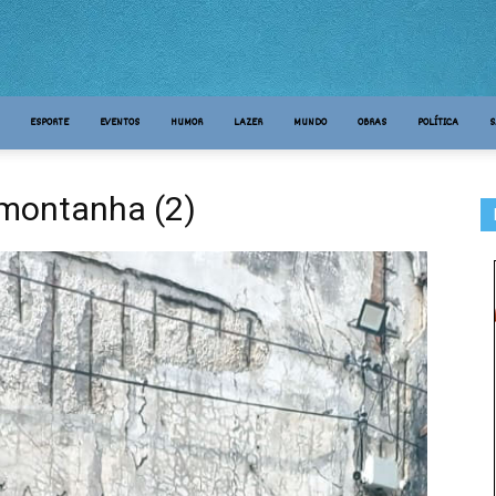
ESPORTE
EVENTOS
HUMOR
LAZER
MUNDO
OBRAS
POLÍTICA
S
-montanha (2)