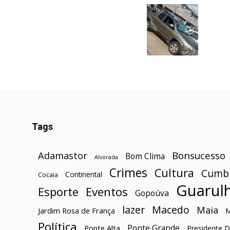
Tags
Bonsucesso
Adamastor
Bom Clima
Alvorada
Crimes
Cultura
Cumb
Continental
Cocaia
Guarul
Esporte
Eventos
Gopoúva
lazer
Macedo
Maia
Jardim Rosa de França
Política
Ponte Grande
Ponte Alta
Presidente D