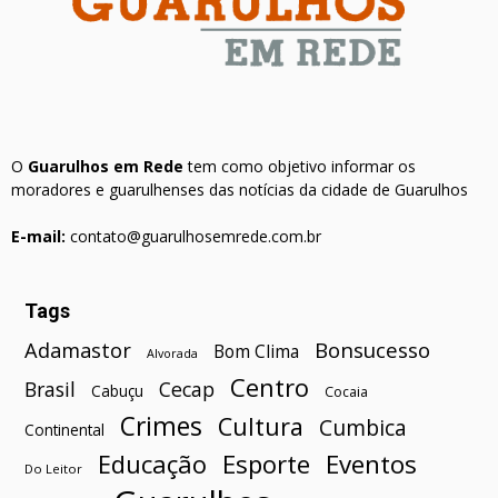
O
Guarulhos em Rede
tem como objetivo informar os
moradores e guarulhenses das notícias da cidade de Guarulhos
E-mail:
contato@guarulhosemrede.com.br
Tags
Bonsucesso
Adamastor
Bom Clima
Alvorada
Centro
Brasil
Cecap
Cabuçu
Cocaia
Crimes
Cultura
Cumbica
Continental
Esporte
Eventos
Educação
Do Leitor