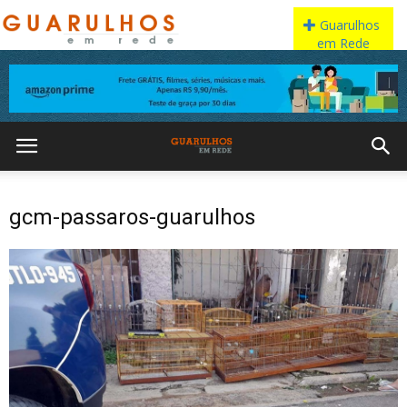
gcm-passaros-guarulhos