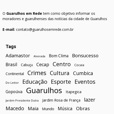
O
Guarulhos em Rede
tem como objetivo informar os
moradores e guarulhenses das notícias da cidade de Guarulhos
E-mail:
contato@guarulhosemrede.com.br
Tags
Bonsucesso
Adamastor
Bom Clima
Alvorada
Centro
Brasil
Cecap
Cabuçu
Cocaia
Crimes
Cultura
Cumbica
Continental
Esporte
Eventos
Educação
Do Leitor
Guarulhos
Gopoúva
Itapegica
lazer
Jardim Rosa de França
Jardim Presidente Dutra
Macedo
Maia
Obras
Música
Mundo