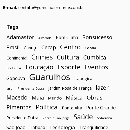
E-mail:
contato@guarulhosemrede.com.br
Tags
Bonsucesso
Adamastor
Bom Clima
Alvorada
Centro
Brasil
Cecap
Cabuçu
Cocaia
Crimes
Cultura
Cumbica
Continental
Esporte
Eventos
Educação
Do Leitor
Guarulhos
Gopoúva
Itapegica
lazer
Jardim Rosa de França
Jardim Presidente Dutra
Macedo
Maia
Obras
Música
Mundo
Política
Pimentas
Ponte Grande
Ponte Alta
Saúde
Presidente Dutra
Soberana
Recreio São Jorge
São João
Tecnologia
Taboão
Tranquilidade