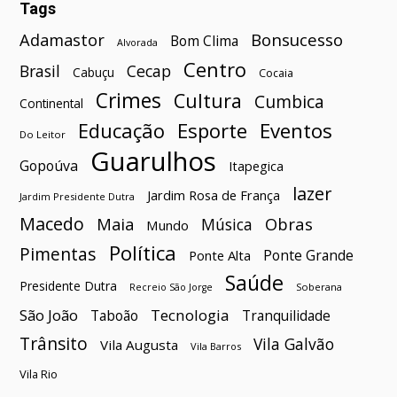
Tags
Bonsucesso
Adamastor
Bom Clima
Alvorada
Centro
Brasil
Cecap
Cabuçu
Cocaia
Crimes
Cultura
Cumbica
Continental
Esporte
Eventos
Educação
Do Leitor
Guarulhos
Gopoúva
Itapegica
lazer
Jardim Rosa de França
Jardim Presidente Dutra
Macedo
Maia
Obras
Música
Mundo
Política
Pimentas
Ponte Grande
Ponte Alta
Saúde
Presidente Dutra
Soberana
Recreio São Jorge
São João
Tecnologia
Taboão
Tranquilidade
Trânsito
Vila Galvão
Vila Augusta
Vila Barros
Vila Rio