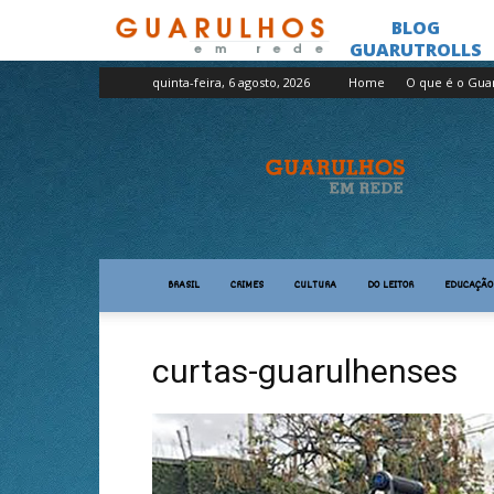
quinta-feira, 6 agosto, 2026
Home
O que é o Gua
Guarulhos
em
Rede
BRASIL
CRIMES
CULTURA
DO LEITOR
EDUCAÇÃO
curtas-guarulhenses