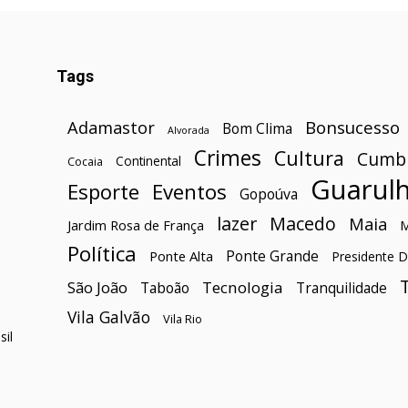
Tags
Bonsucesso
Adamastor
Bom Clima
Alvorada
Crimes
Cultura
Cumb
Continental
Cocaia
Guarul
Esporte
Eventos
Gopoúva
lazer
Macedo
Maia
Jardim Rosa de França
Política
Ponte Grande
Ponte Alta
Presidente D
São João
Tecnologia
Taboão
Tranquilidade
Vila Galvão
Vila Rio
il