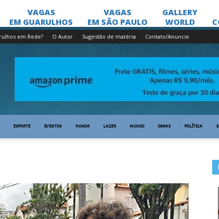
rulhos em Rede?
O Autor
Sugestão de matéria
Contato/Anuncie
ESPORTE
EVENTOS
HUMOR
LAZER
MUNDO
OBRAS
POLÍTICA
S