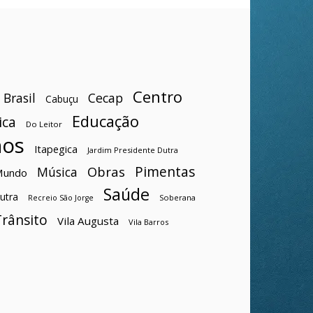
Centro
Brasil
Cecap
Cabuçu
Educação
ica
Do Leitor
hos
Itapegica
Jardim Presidente Dutra
Pimentas
Obras
Música
Mundo
Saúde
utra
Soberana
Recreio São Jorge
Trânsito
Vila Augusta
Vila Barros