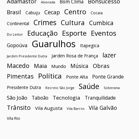
Bonsucesso
Adamastor
Bom Clima
Alvorada
Centro
Brasil
Cecap
Cabuçu
Cocaia
Crimes
Cultura
Cumbica
Continental
Esporte
Eventos
Educação
Do Leitor
Guarulhos
Gopoúva
Itapegica
lazer
Jardim Rosa de França
Jardim Presidente Dutra
Macedo
Maia
Obras
Música
Mundo
Política
Pimentas
Ponte Grande
Ponte Alta
Saúde
Presidente Dutra
Soberana
Recreio São Jorge
São João
Tecnologia
Taboão
Tranquilidade
Trânsito
Vila Galvão
Vila Augusta
Vila Barros
Vila Rio