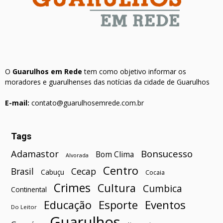
O
Guarulhos em Rede
tem como objetivo informar os
moradores e guarulhenses das notícias da cidade de Guarulhos
E-mail:
contato@guarulhosemrede.com.br
Tags
Bonsucesso
Adamastor
Bom Clima
Alvorada
Centro
Brasil
Cecap
Cabuçu
Cocaia
Crimes
Cultura
Cumbica
Continental
Esporte
Eventos
Educação
Do Leitor
Guarulhos