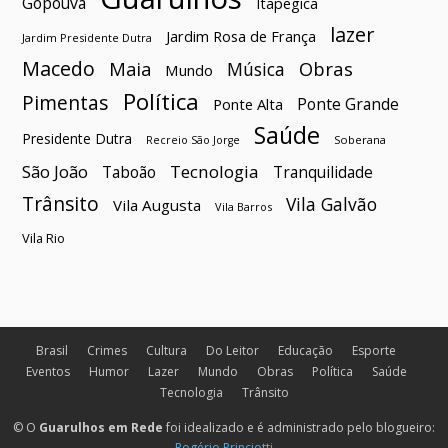
Gopoúva
Itapegica
lazer
Jardim Rosa de França
Jardim Presidente Dutra
Macedo
Maia
Obras
Música
Mundo
Política
Pimentas
Ponte Grande
Ponte Alta
Saúde
Presidente Dutra
Soberana
Recreio São Jorge
São João
Tecnologia
Taboão
Tranquilidade
Trânsito
Vila Galvão
Vila Augusta
Vila Barros
Vila Rio
Brasil
Crimes
Cultura
Do Leitor
Educação
Esporte
Eventos
Humor
Lazer
Mundo
Obras
Política
Saúde
Tecnologia
Trânsito
© O
Guarulhos em Rede
foi idealizado e é administrado pelo blogueiro:
Rogério Princiotti