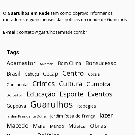
O
Guarulhos em Rede
tem como objetivo informar os
moradores e guarulhenses das notícias da cidade de Guarulhos
E-mail:
contato@guarulhosemrede.com.br
Tags
Bonsucesso
Adamastor
Bom Clima
Alvorada
Centro
Brasil
Cecap
Cabuçu
Cocaia
Crimes
Cultura
Cumbica
Continental
Esporte
Eventos
Educação
Do Leitor
Guarulhos
Gopoúva
Itapegica
lazer
Jardim Rosa de França
Jardim Presidente Dutra
Macedo
Maia
Obras
Música
Mundo