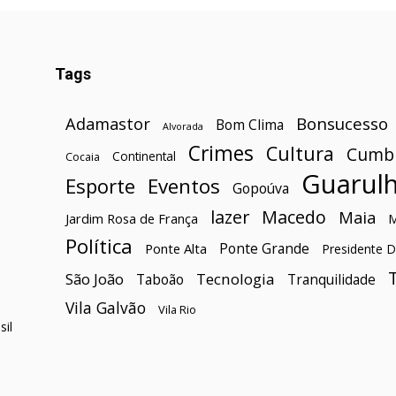
Tags
Bonsucesso
Adamastor
Bom Clima
Alvorada
Crimes
Cultura
Cumb
Continental
Cocaia
Guarul
Esporte
Eventos
Gopoúva
lazer
Macedo
Maia
Jardim Rosa de França
Política
Ponte Grande
Ponte Alta
Presidente D
São João
Tecnologia
Taboão
Tranquilidade
Vila Galvão
Vila Rio
il