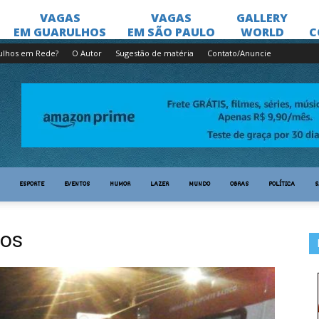
ulhos em Rede?
O Autor
Sugestão de matéria
Contato/Anuncie
ESPORTE
EVENTOS
HUMOR
LAZER
MUNDO
OBRAS
POLÍTICA
S
hos