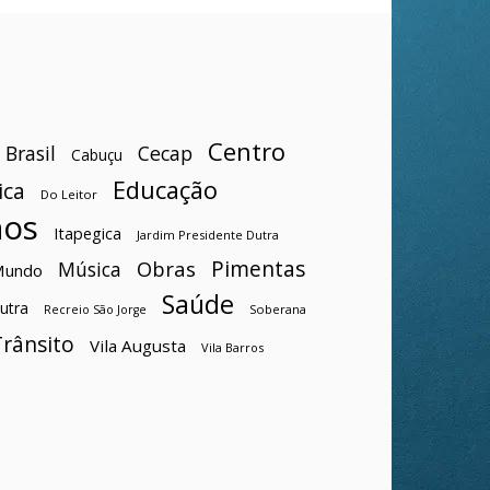
Centro
Brasil
Cecap
Cabuçu
Educação
ica
Do Leitor
hos
Itapegica
Jardim Presidente Dutra
Pimentas
Obras
Música
Mundo
Saúde
utra
Soberana
Recreio São Jorge
Trânsito
Vila Augusta
Vila Barros