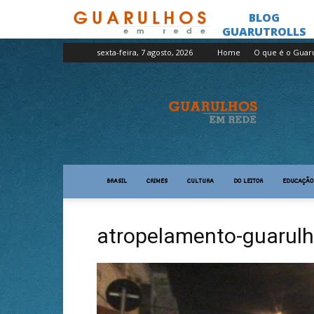
sexta-feira, 7 agosto, 2026
Home
O que é o Guar
Guarulhos
em
Rede
BRASIL
CRIMES
CULTURA
DO LEITOR
EDUCAÇÃO
atropelamento-guarul