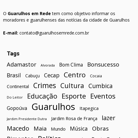
O
Guarulhos em Rede
tem como objetivo informar os
moradores e guarulhenses das notícias da cidade de Guarulhos
E-mail:
contato@guarulhosemrede.com.br
Tags
Bonsucesso
Adamastor
Bom Clima
Alvorada
Centro
Brasil
Cecap
Cabuçu
Cocaia
Crimes
Cultura
Cumbica
Continental
Esporte
Eventos
Educação
Do Leitor
Guarulhos
Gopoúva
Itapegica
lazer
Jardim Rosa de França
Jardim Presidente Dutra
Macedo
Maia
Obras
Música
Mundo