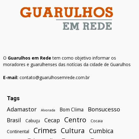
O
Guarulhos em Rede
tem como objetivo informar os
moradores e guarulhenses das notícias da cidade de Guarulhos
E-mail:
contato@guarulhosemrede.com.br
Tags
Bonsucesso
Adamastor
Bom Clima
Alvorada
Centro
Brasil
Cecap
Cabuçu
Cocaia
Crimes
Cultura
Cumbica
Continental