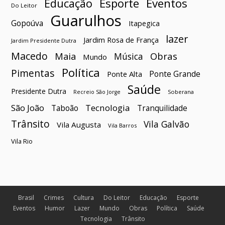
Esporte
Eventos
Educação
Do Leitor
Guarulhos
Gopoúva
Itapegica
lazer
Jardim Rosa de França
Jardim Presidente Dutra
Macedo
Maia
Obras
Música
Mundo
Política
Pimentas
Ponte Grande
Ponte Alta
Saúde
Presidente Dutra
Soberana
Recreio São Jorge
São João
Tecnologia
Taboão
Tranquilidade
Trânsito
Vila Galvão
Vila Augusta
Vila Barros
Vila Rio
Brasil
Crimes
Cultura
Do Leitor
Educação
Esporte
Eventos
Humor
Lazer
Mundo
Obras
Política
Saúde
Tecnologia
Trânsito