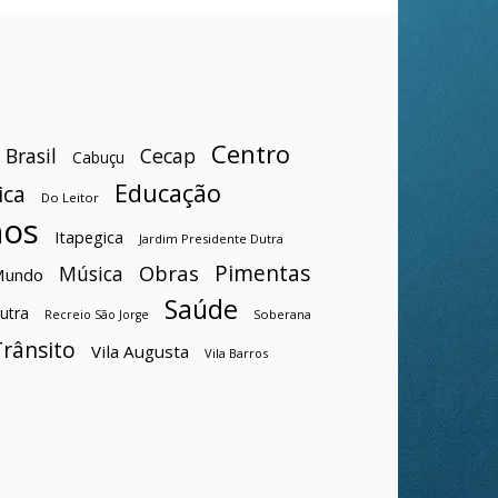
Centro
Brasil
Cecap
Cabuçu
Educação
ica
Do Leitor
hos
Itapegica
Jardim Presidente Dutra
Pimentas
Obras
Música
Mundo
Saúde
utra
Soberana
Recreio São Jorge
Trânsito
Vila Augusta
Vila Barros