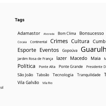
Tags
Bonsucesso
Adamastor
Bom Clima
Alvorada
Crimes
Cultura
Cumb
Continental
Cocaia
Guarul
Esporte
Eventos
Gopoúva
lazer
Macedo
Maia
Jardim Rosa de França
Política
Ponte Grande
Ponte Alta
Presidente D
São João
Tecnologia
Taboão
Tranquilidade
Vila Galvão
Vila Rio
il