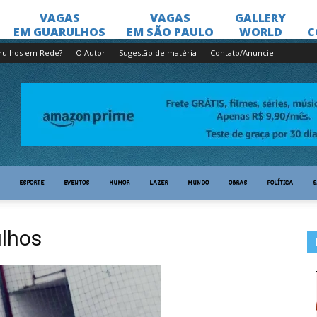
rulhos em Rede?
O Autor
Sugestão de matéria
Contato/Anuncie
ESPORTE
EVENTOS
HUMOR
LAZER
MUNDO
OBRAS
POLÍTICA
S
ulhos