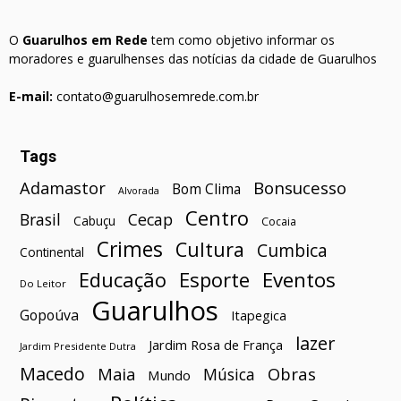
O
Guarulhos em Rede
tem como objetivo informar os
moradores e guarulhenses das notícias da cidade de Guarulhos
E-mail:
contato@guarulhosemrede.com.br
Tags
Bonsucesso
Adamastor
Bom Clima
Alvorada
Centro
Brasil
Cecap
Cabuçu
Cocaia
Crimes
Cultura
Cumbica
Continental
Esporte
Eventos
Educação
Do Leitor
Guarulhos
Gopoúva
Itapegica
lazer
Jardim Rosa de França
Jardim Presidente Dutra
Macedo
Maia
Obras
Música
Mundo