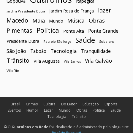
Gopoúva
Itapegica
lazer
Jardim Rosa de França
Jardim Presidente Dutra
Macedo
Maia
Obras
Música
Mundo
Política
Pimentas
Ponte Grande
Ponte Alta
Saúde
Presidente Dutra
Soberana
Recreio São Jorge
São João
Tecnologia
Taboão
Tranquilidade
Trânsito
Vila Galvão
Vila Augusta
Vila Barros
Vila Rio
Brasil
Crimes
Cultura
Do Leitor
Educação
Esporte
Eventos
Humor
Lazer
Mundo
Obras
Política
Saúde
Tecnologia
Trânsito
© O
Guarulhos em Rede
foi idealizado e é administrado pelo blogueiro:
Rogério Princiotti