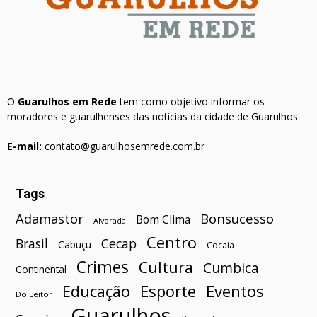
O
Guarulhos em Rede
tem como objetivo informar os
moradores e guarulhenses das notícias da cidade de Guarulhos
E-mail:
contato@guarulhosemrede.com.br
Tags
Bonsucesso
Adamastor
Bom Clima
Alvorada
Centro
Brasil
Cecap
Cabuçu
Cocaia
Crimes
Cultura
Cumbica
Continental
Esporte
Eventos
Educação
Do Leitor
Guarulhos