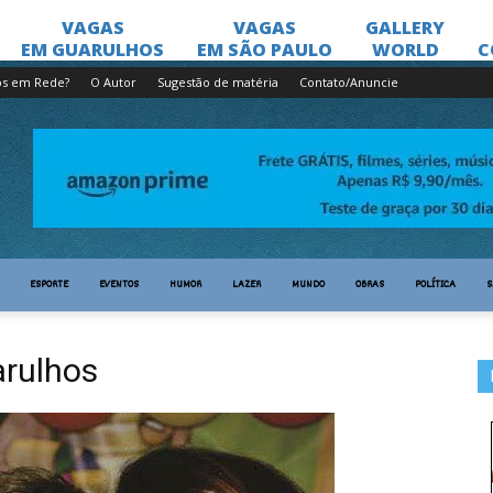
os em Rede?
O Autor
Sugestão de matéria
Contato/Anuncie
ESPORTE
EVENTOS
HUMOR
LAZER
MUNDO
OBRAS
POLÍTICA
S
arulhos