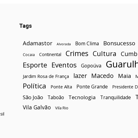
Tags
Bonsucesso
Adamastor
Bom Clima
Alvorada
Crimes
Cultura
Cumb
Continental
Cocaia
Guarul
Esporte
Eventos
Gopoúva
lazer
Macedo
Maia
Jardim Rosa de França
Política
Ponte Grande
Ponte Alta
Presidente D
São João
Tecnologia
Taboão
Tranquilidade
Vila Galvão
Vila Rio
il