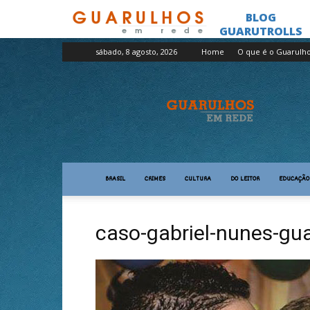
sábado, 8 agosto, 2026
Home
O que é o Guarulh
Guarulhos
em
Rede
BRASIL
CRIMES
CULTURA
DO LEITOR
EDUCAÇÃO
caso-gabriel-nunes-gu