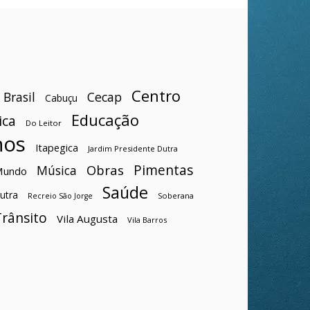
Centro
Brasil
Cecap
Cabuçu
Educação
ica
Do Leitor
hos
Itapegica
Jardim Presidente Dutra
Pimentas
Obras
Música
Mundo
Saúde
utra
Soberana
Recreio São Jorge
Trânsito
Vila Augusta
Vila Barros