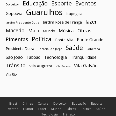
Esporte
Eventos
Educação
Do Leitor
Guarulhos
Gopoúva
Itapegica
lazer
Jardim Rosa de França
Jardim Presidente Dutra
Macedo
Maia
Obras
Música
Mundo
Política
Pimentas
Ponte Grande
Ponte Alta
Saúde
Presidente Dutra
Soberana
Recreio São Jorge
São João
Tecnologia
Taboão
Tranquilidade
Trânsito
Vila Galvão
Vila Augusta
Vila Barros
Vila Rio
Brasil
Crimes
Cultura
Do Leitor
Educação
Esporte
Eventos
Humor
Lazer
Mundo
Obras
Política
Saúde
Tecnologia
Trânsito