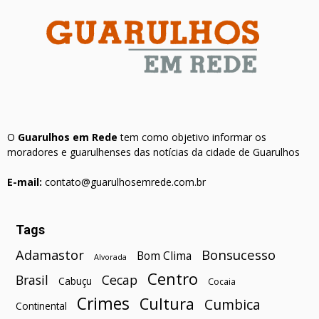
O
Guarulhos em Rede
tem como objetivo informar os
moradores e guarulhenses das notícias da cidade de Guarulhos
E-mail:
contato@guarulhosemrede.com.br
Tags
Bonsucesso
Adamastor
Bom Clima
Alvorada
Centro
Brasil
Cecap
Cabuçu
Cocaia
Crimes
Cultura
Cumbica
Continental