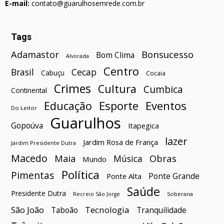
E-mail:
contato@guarulhosemrede.com.br
Tags
Bonsucesso
Adamastor
Bom Clima
Alvorada
Centro
Brasil
Cecap
Cabuçu
Cocaia
Crimes
Cultura
Cumbica
Continental
Esporte
Eventos
Educação
Do Leitor
Guarulhos
Gopoúva
Itapegica
lazer
Jardim Rosa de França
Jardim Presidente Dutra
Macedo
Maia
Obras
Música
Mundo
Política
Pimentas
Ponte Grande
Ponte Alta
Saúde
Presidente Dutra
Soberana
Recreio São Jorge
São João
Tecnologia
Taboão
Tranquilidade