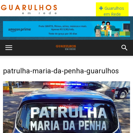
patrulha-maria-da-penha-guarulhos