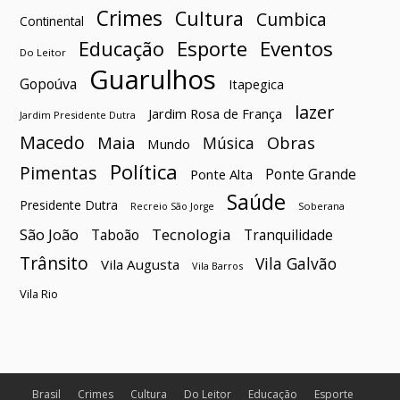
Crimes
Cultura
Cumbica
Continental
Esporte
Eventos
Educação
Do Leitor
Guarulhos
Gopoúva
Itapegica
lazer
Jardim Rosa de França
Jardim Presidente Dutra
Macedo
Maia
Obras
Música
Mundo
Política
Pimentas
Ponte Grande
Ponte Alta
Saúde
Presidente Dutra
Soberana
Recreio São Jorge
São João
Tecnologia
Taboão
Tranquilidade
Trânsito
Vila Galvão
Vila Augusta
Vila Barros
Vila Rio
Brasil
Crimes
Cultura
Do Leitor
Educação
Esporte