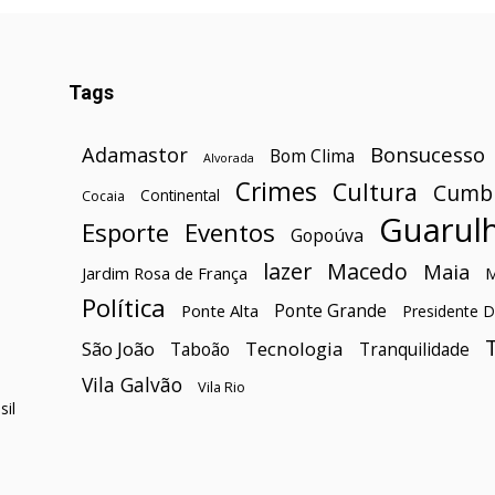
Tags
Bonsucesso
Adamastor
Bom Clima
Alvorada
Crimes
Cultura
Cumb
Continental
Cocaia
Guarul
Esporte
Eventos
Gopoúva
lazer
Macedo
Maia
Jardim Rosa de França
Política
Ponte Grande
Ponte Alta
Presidente D
São João
Tecnologia
Taboão
Tranquilidade
Vila Galvão
Vila Rio
il