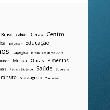
Centro
Brasil
Cecap
Cabuçu
Educação
ica
Do Leitor
hos
Itapegica
Jardim Presidente Dutra
Pimentas
Obras
Música
Mundo
Saúde
utra
Soberana
Recreio São Jorge
Trânsito
Vila Augusta
Vila Barros