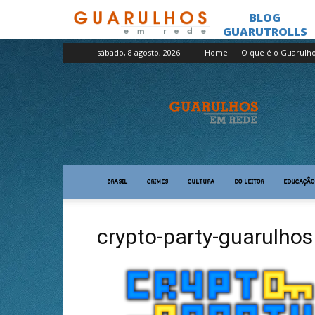
sábado, 8 agosto, 2026
Home
O que é o Guarulh
Guarulhos
em
Rede
BRASIL
CRIMES
CULTURA
DO LEITOR
EDUCAÇÃO
crypto-party-guarulhos