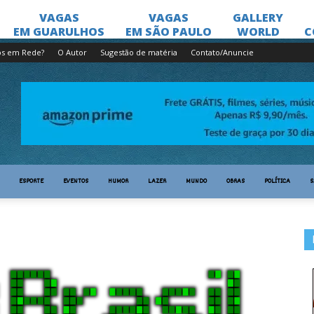
os em Rede?
O Autor
Sugestão de matéria
Contato/Anuncie
ESPORTE
EVENTOS
HUMOR
LAZER
MUNDO
OBRAS
POLÍTICA
S