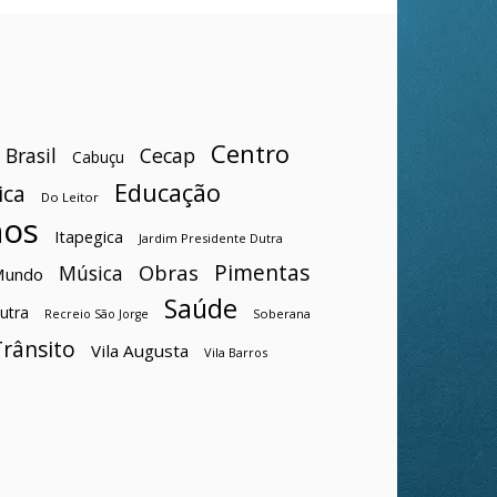
Centro
Brasil
Cecap
Cabuçu
Educação
ica
Do Leitor
hos
Itapegica
Jardim Presidente Dutra
Pimentas
Obras
Música
Mundo
Saúde
utra
Soberana
Recreio São Jorge
Trânsito
Vila Augusta
Vila Barros