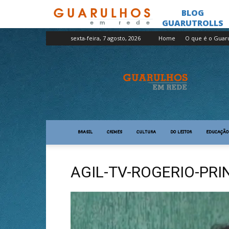
sexta-feira, 7 agosto, 2026
Home
O que é o Guar
Guarulhos
em
Rede
BRASIL
CRIMES
CULTURA
DO LEITOR
EDUCAÇÃO
AGIL-TV-ROGERIO-PRI