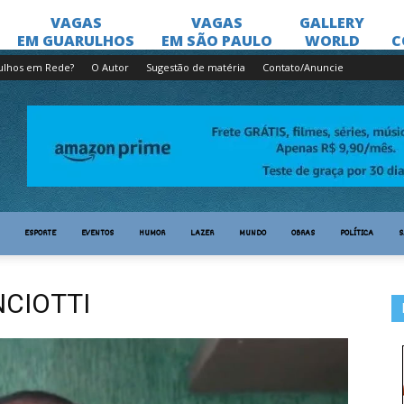
ulhos em Rede?
O Autor
Sugestão de matéria
Contato/Anuncie
ESPORTE
EVENTOS
HUMOR
LAZER
MUNDO
OBRAS
POLÍTICA
S
NCIOTTI