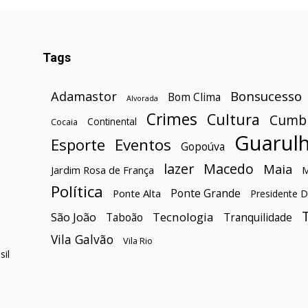
Tags
Bonsucesso
Adamastor
Bom Clima
Alvorada
Crimes
Cultura
Cumb
Continental
Cocaia
Guarul
Esporte
Eventos
Gopoúva
lazer
Macedo
Maia
Jardim Rosa de França
Política
Ponte Grande
Ponte Alta
Presidente D
São João
Tecnologia
Taboão
Tranquilidade
Vila Galvão
Vila Rio
il