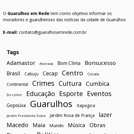
O
Guarulhos em Rede
tem como objetivo informar os
moradores e guarulhenses das notícias da cidade de Guarulhos
E-mail:
contato@guarulhosemrede.com.br
Tags
Bonsucesso
Adamastor
Bom Clima
Alvorada
Centro
Brasil
Cecap
Cabuçu
Cocaia
Crimes
Cultura
Cumbica
Continental
Esporte
Eventos
Educação
Do Leitor
Guarulhos
Gopoúva
Itapegica
lazer
Jardim Rosa de França
Jardim Presidente Dutra
Macedo
Maia
Obras
Música
Mundo