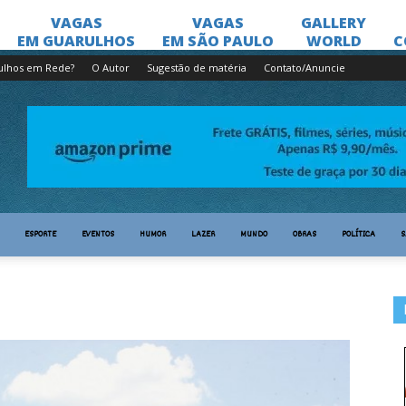
ulhos em Rede?
O Autor
Sugestão de matéria
Contato/Anuncie
ESPORTE
EVENTOS
HUMOR
LAZER
MUNDO
OBRAS
POLÍTICA
S