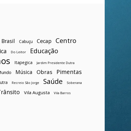
Centro
Brasil
Cecap
Cabuçu
Educação
ica
Do Leitor
hos
Itapegica
Jardim Presidente Dutra
Pimentas
Obras
Música
Mundo
Saúde
utra
Soberana
Recreio São Jorge
Trânsito
Vila Augusta
Vila Barros