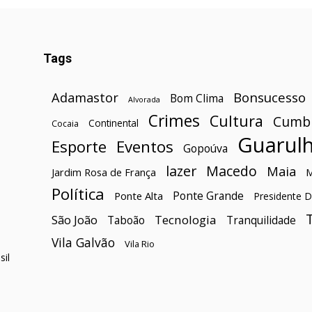
Tags
Bonsucesso
Adamastor
Bom Clima
Alvorada
Crimes
Cultura
Cumb
Continental
Cocaia
Guarul
Esporte
Eventos
Gopoúva
lazer
Macedo
Maia
Jardim Rosa de França
Política
Ponte Grande
Ponte Alta
Presidente D
São João
Tecnologia
Taboão
Tranquilidade
Vila Galvão
Vila Rio
il