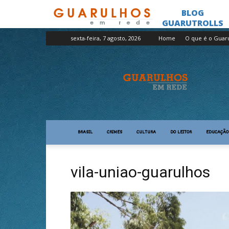
sexta-feira, 7 agosto, 2026
Home
O que é o Guar
Guarulhos
em
Rede
BRASIL
CRIMES
CULTURA
DO LEITOR
EDUCAÇÃO
vila-uniao-guarulhos