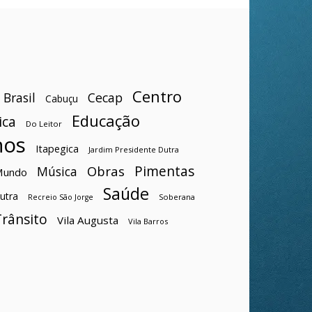
Centro
Brasil
Cecap
Cabuçu
Educação
ica
Do Leitor
hos
Itapegica
Jardim Presidente Dutra
Pimentas
Obras
Música
Mundo
Saúde
utra
Soberana
Recreio São Jorge
Trânsito
Vila Augusta
Vila Barros