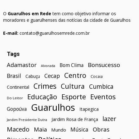
O
Guarulhos em Rede
tem como objetivo informar os
moradores e guarulhenses das notícias da cidade de Guarulhos
E-mail:
contato@guarulhosemrede.com.br
Tags
Bonsucesso
Adamastor
Bom Clima
Alvorada
Centro
Brasil
Cecap
Cabuçu
Cocaia
Crimes
Cultura
Cumbica
Continental
Esporte
Eventos
Educação
Do Leitor
Guarulhos
Gopoúva
Itapegica
lazer
Jardim Rosa de França
Jardim Presidente Dutra
Macedo
Maia
Obras
Música
Mundo