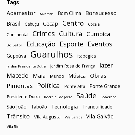
Tags
Bonsucesso
Adamastor
Bom Clima
Alvorada
Centro
Brasil
Cecap
Cabuçu
Cocaia
Crimes
Cultura
Cumbica
Continental
Esporte
Eventos
Educação
Do Leitor
Guarulhos
Gopoúva
Itapegica
lazer
Jardim Rosa de França
Jardim Presidente Dutra
Macedo
Maia
Obras
Música
Mundo
Política
Pimentas
Ponte Grande
Ponte Alta
Saúde
Presidente Dutra
Soberana
Recreio São Jorge
São João
Tecnologia
Taboão
Tranquilidade
Trânsito
Vila Galvão
Vila Augusta
Vila Barros
Vila Rio