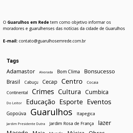
O
Guarulhos em Rede
tem como objetivo informar os
moradores e guarulhenses das notícias da cidade de Guarulhos
E-mail:
contato@guarulhosemrede.com.br
Tags
Bonsucesso
Adamastor
Bom Clima
Alvorada
Centro
Brasil
Cecap
Cabuçu
Cocaia
Crimes
Cultura
Cumbica
Continental
Esporte
Eventos
Educação
Do Leitor
Guarulhos
Gopoúva
Itapegica
lazer
Jardim Rosa de França
Jardim Presidente Dutra
Macedo
Maia
Obras