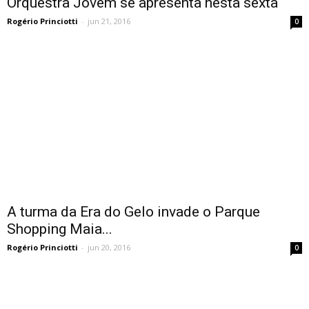
Orquestra Jovem se apresenta nesta sexta
Rogério Princiotti
-
jun 21, 2016
0
A turma da Era do Gelo invade o Parque
Shopping Maia...
Rogério Princiotti
-
jun 20, 2016
0