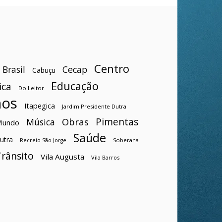
Centro
Brasil
Cecap
Cabuçu
Educação
ica
Do Leitor
hos
Itapegica
Jardim Presidente Dutra
Pimentas
Obras
Música
Mundo
Saúde
utra
Soberana
Recreio São Jorge
Trânsito
Vila Augusta
Vila Barros