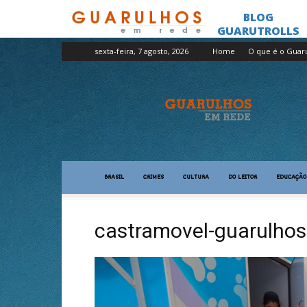
sexta-feira, 7 agosto, 2026
Home
O que é o Guar
Guarulhos
em
Rede
BRASIL
CRIMES
CULTURA
DO LEITOR
EDUCAÇÃO
castramovel-guarulhos