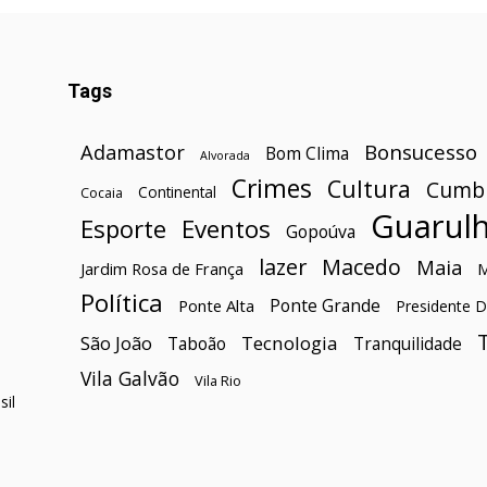
Tags
Bonsucesso
Adamastor
Bom Clima
Alvorada
Crimes
Cultura
Cumb
Continental
Cocaia
Guarul
Esporte
Eventos
Gopoúva
lazer
Macedo
Maia
Jardim Rosa de França
Política
Ponte Grande
Ponte Alta
Presidente D
São João
Tecnologia
Taboão
Tranquilidade
Vila Galvão
Vila Rio
il