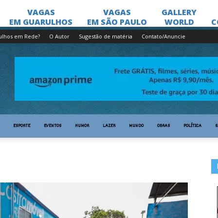
ulhos em Rede?
O Autor
Sugestão de matéria
Contato/Anuncie
ESPORTE
EVENTOS
HUMOR
LAZER
MUNDO
OBRAS
POLÍTICA
S