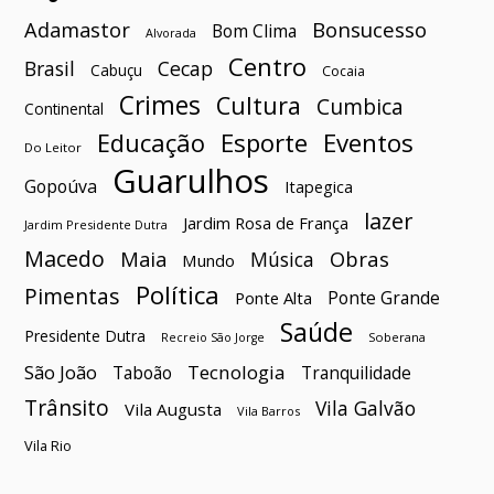
Bonsucesso
Adamastor
Bom Clima
Alvorada
Centro
Brasil
Cecap
Cabuçu
Cocaia
Crimes
Cultura
Cumbica
Continental
Esporte
Eventos
Educação
Do Leitor
Guarulhos
Gopoúva
Itapegica
lazer
Jardim Rosa de França
Jardim Presidente Dutra
Macedo
Maia
Obras
Música
Mundo
Política
Pimentas
Ponte Grande
Ponte Alta
Saúde
Presidente Dutra
Soberana
Recreio São Jorge
São João
Tecnologia
Taboão
Tranquilidade
Trânsito
Vila Galvão
Vila Augusta
Vila Barros
Vila Rio