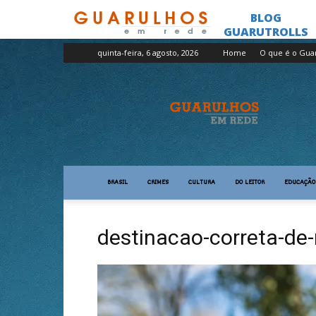
quinta-feira, 6 agosto, 2026
Home
O que é o Gua
Guarulhos
em
Rede
BRASIL
CRIMES
CULTURA
DO LEITOR
EDUCAÇÃO
destinacao-correta-de-