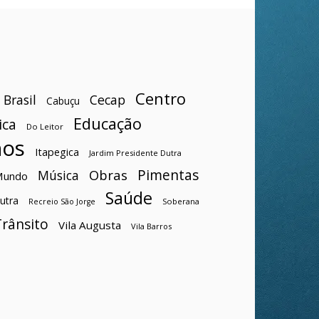
Centro
Brasil
Cecap
Cabuçu
Educação
ica
Do Leitor
hos
Itapegica
Jardim Presidente Dutra
Pimentas
Obras
Música
Mundo
Saúde
utra
Soberana
Recreio São Jorge
Trânsito
Vila Augusta
Vila Barros