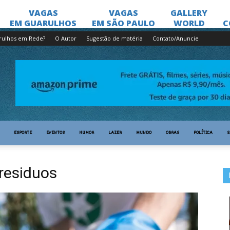
rulhos em Rede?
O Autor
Sugestão de matéria
Contato/Anuncie
ESPORTE
EVENTOS
HUMOR
LAZER
MUNDO
OBRAS
POLÍTICA
S
residuos