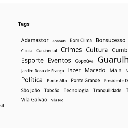
Tags
Bonsucesso
Adamastor
Bom Clima
Alvorada
Crimes
Cultura
Cumb
Continental
Cocaia
Guarul
Esporte
Eventos
Gopoúva
lazer
Macedo
Maia
Jardim Rosa de França
Política
Ponte Grande
Ponte Alta
Presidente D
São João
Tecnologia
Taboão
Tranquilidade
Vila Galvão
Vila Rio
il