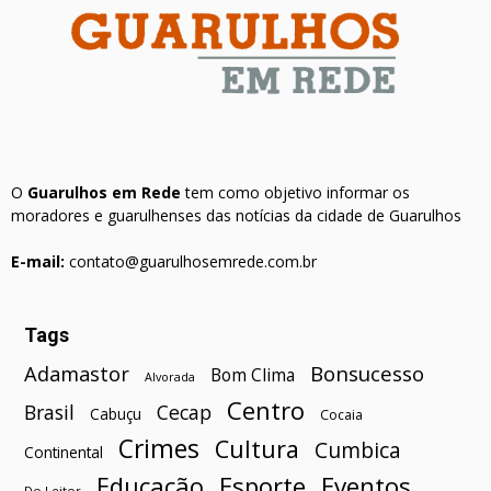
O
Guarulhos em Rede
tem como objetivo informar os
moradores e guarulhenses das notícias da cidade de Guarulhos
E-mail:
contato@guarulhosemrede.com.br
Tags
Bonsucesso
Adamastor
Bom Clima
Alvorada
Centro
Brasil
Cecap
Cabuçu
Cocaia
Crimes
Cultura
Cumbica
Continental
Esporte
Eventos
Educação
Do Leitor