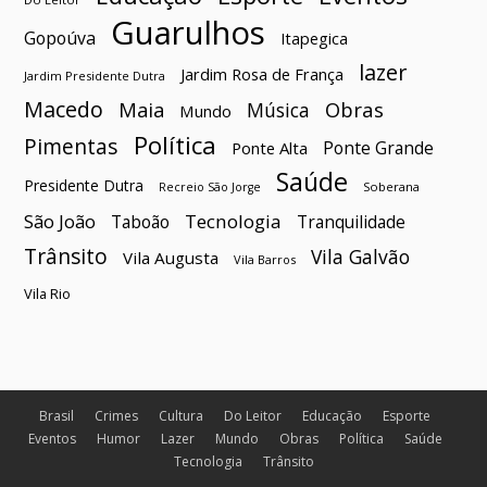
Guarulhos
Gopoúva
Itapegica
lazer
Jardim Rosa de França
Jardim Presidente Dutra
Macedo
Maia
Obras
Música
Mundo
Política
Pimentas
Ponte Grande
Ponte Alta
Saúde
Presidente Dutra
Soberana
Recreio São Jorge
São João
Tecnologia
Taboão
Tranquilidade
Trânsito
Vila Galvão
Vila Augusta
Vila Barros
Vila Rio
Brasil
Crimes
Cultura
Do Leitor
Educação
Esporte
Eventos
Humor
Lazer
Mundo
Obras
Política
Saúde
Tecnologia
Trânsito