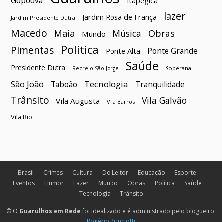
Gopoúva
Itapegica
lazer
Jardim Rosa de França
Jardim Presidente Dutra
Macedo
Maia
Obras
Música
Mundo
Política
Pimentas
Ponte Grande
Ponte Alta
Saúde
Presidente Dutra
Soberana
Recreio São Jorge
São João
Tecnologia
Taboão
Tranquilidade
Trânsito
Vila Galvão
Vila Augusta
Vila Barros
Vila Rio
Brasil
Crimes
Cultura
Do Leitor
Educação
Esporte
Eventos
Humor
Lazer
Mundo
Obras
Política
Saúde
Tecnologia
Trânsito
© O
Guarulhos em Rede
foi idealizado e é administrado pelo blogueiro:
Rogério Princiotti