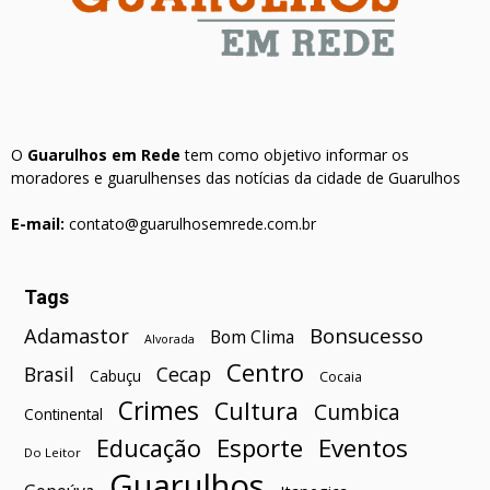
O
Guarulhos em Rede
tem como objetivo informar os
moradores e guarulhenses das notícias da cidade de Guarulhos
E-mail:
contato@guarulhosemrede.com.br
Tags
Bonsucesso
Adamastor
Bom Clima
Alvorada
Centro
Brasil
Cecap
Cabuçu
Cocaia
Crimes
Cultura
Cumbica
Continental
Esporte
Eventos
Educação
Do Leitor
Guarulhos