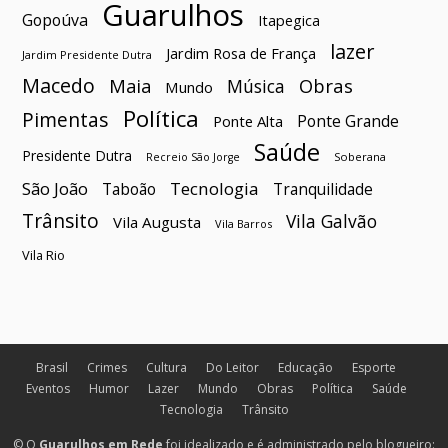
Guarulhos
Gopoúva
Itapegica
lazer
Jardim Rosa de França
Jardim Presidente Dutra
Macedo
Maia
Obras
Música
Mundo
Política
Pimentas
Ponte Grande
Ponte Alta
Saúde
Presidente Dutra
Soberana
Recreio São Jorge
São João
Tecnologia
Taboão
Tranquilidade
Trânsito
Vila Galvão
Vila Augusta
Vila Barros
Vila Rio
Brasil
Crimes
Cultura
Do Leitor
Educação
Esporte
Eventos
Humor
Lazer
Mundo
Obras
Política
Saúde
Tecnologia
Trânsito
© O
Guarulhos em Rede
foi idealizado e é administrado pelo blogueiro: