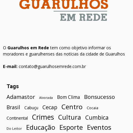
O
Guarulhos em Rede
tem como objetivo informar os
moradores e guarulhenses das notícias da cidade de Guarulhos
E-mail:
contato@guarulhosemrede.com.br
Tags
Bonsucesso
Adamastor
Bom Clima
Alvorada
Centro
Brasil
Cecap
Cabuçu
Cocaia
Crimes
Cultura
Cumbica
Continental
Esporte
Eventos
Educação
Do Leitor